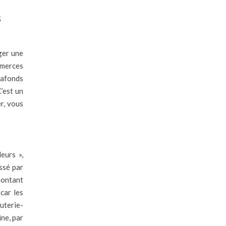
s
éger une
mmerces
lafonds
C’est un
r, vous
eurs »,
assé par
 montant
car les
uterie-
ine, par