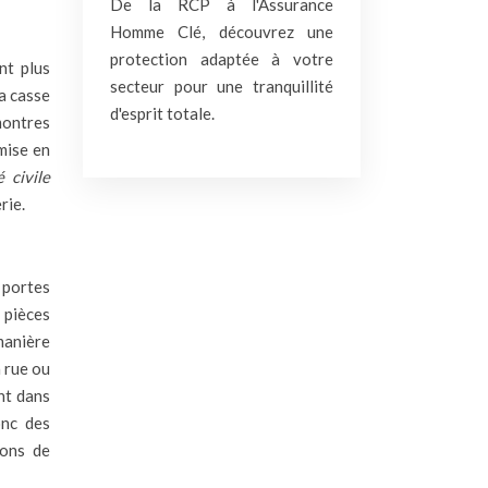
De la RCP à l'Assurance
Homme Clé, découvrez une
protection adaptée à votre
nt plus
secteur pour une tranquillité
la casse
d'esprit totale.
 montres
mise en
é civile
rie.
s portes
 pièces
manière
a rue ou
nt dans
onc des
ions de