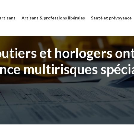
artisans
Artisans & professions libérales
Santé et prévoyance
outiers et horlogers ont
nce multirisques spécia