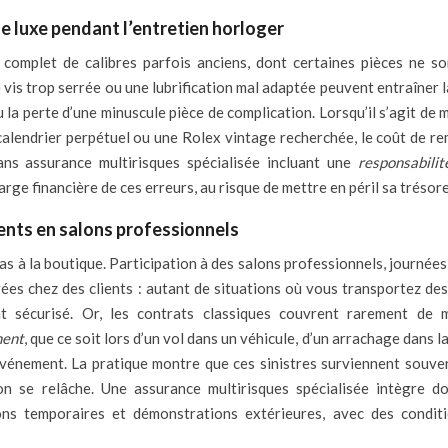
 luxe pendant l’entretien horloger
 complet de calibres parfois anciens, dont certaines pièces ne so
 vis trop serrée ou une lubrification mal adaptée peuvent entraîner 
u la perte d’une minuscule pièce de complication. Lorsqu’il s’agit de
alendrier perpétuel ou une Rolex vintage recherchée, le coût de re
Sans assurance multirisques spécialisée incluant une
responsabilit
arge financière de ces erreurs, au risque de mettre en péril sa trésore
ents en salons professionnels
 pas à la boutique. Participation à des salons professionnels, journée
ées chez des clients : autant de situations où vous transportez des
 sécurisé. Or, les contrats classiques couvrent rarement de 
ment
, que ce soit lors d’un vol dans un véhicule, d’un arrachage dans l
événement. La pratique montre que ces sinistres surviennent souve
ion se relâche. Une assurance multirisques spécialisée intègre d
ions temporaires et démonstrations extérieures, avec des condit