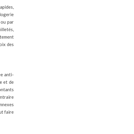
rapides,
logerie
 ou par
illetés,
rètement
oix des
e anti-
re et de
ontants
ntraire
annexes
t faire