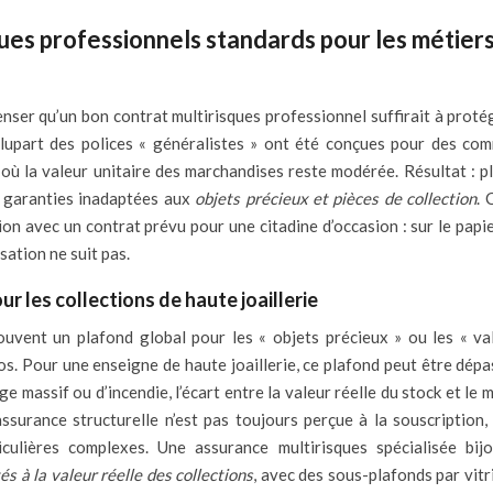
ques professionnels standards pour les métier
penser qu’un bon contrat multirisques professionnel suffirait à prot
a plupart des polices « généralistes » ont été conçues pour des co
, où la valeur unitaire des marchandises reste modérée. Résultat : p
, garanties inadaptées aux
objets précieux et pièces de collection
. 
on avec un contrat prévu pour une citadine d’occasion : sur le papie
sation ne suit pas.
r les collections de haute joaillerie
uvent un plafond global pour les « objets précieux » ou les « val
uros. Pour une enseigne de haute joaillerie, ce plafond peut être dép
e massif ou d’incendie, l’écart entre la valeur réelle du stock et le
ssurance structurelle n’est pas toujours perçue à la souscription, 
ulières complexes. Une assurance multirisques spécialisée bijo
és à la valeur réelle des collections
, avec des sous-plafonds par vitr