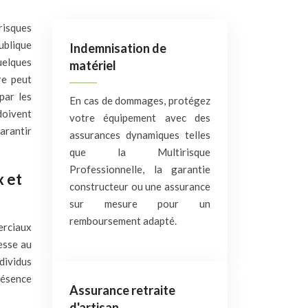
ublique
Indemnisation de
uelques
matériel
re peut
par les
En cas de dommages, protégez
doivent
votre équipement avec des
arantir
assurances dynamiques telles
que la Multirisque
Professionnelle, la garantie
x et
constructeur ou une assurance
sur mesure pour un
remboursement adapté.
merciaux
hesse au
dividus
résence
Assurance retraite
d'artisan