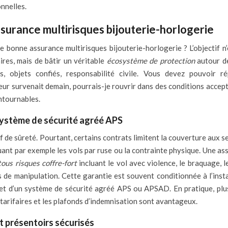
onnelles.
surance multirisques bijouterie-horlogerie
e bonne assurance multirisques bijouterie-horlogerie ? L’objectif n’
res, mais de bâtir un véritable
écosystème de protection
autour d
nts, objets confiés, responsabilité civile. Vous devez pouvoir r
jeur survenait demain, pourrais-je rouvrir dans des conditions accep
ontournables.
système de sécurité agréé APS
f de sûreté. Pourtant, certains contrats limitent la couverture aux s
uant par exemple les vols par ruse ou la contrainte physique. Une as
ous risques coffre-fort
incluant le vol avec violence, le braquage, l
s de manipulation. Cette garantie est souvent conditionnée à l’insta
) et d’un système de sécurité agréé APS ou APSAD. En pratique, plu
 tarifaires et les plafonds d’indemnisation sont avantageux.
t présentoirs sécurisés