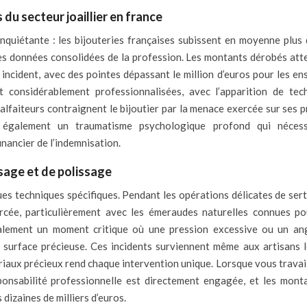
 du secteur joaillier en france
 inquiétante : les bijouteries françaises subissent en moyenne plus
es données consolidées de la profession. Les montants dérobés att
cident, avec des pointes dépassant le million d’euros pour les en
 considérablement professionnalisées, avec l’apparition de tec
malfaiteurs contraignent le bijoutier par la menace exercée sur ses 
également un traumatisme psychologique profond qui nécess
nancier de l’indemnisation.
sage et de polissage
ques techniques spécifiques. Pendant les opérations délicates de ser
rcée, particulièrement avec les émeraudes naturelles connues po
 également un moment critique où une pression excessive ou un an
surface précieuse. Ces incidents surviennent même aux artisans l
ériaux précieux rend chaque intervention unique. Lorsque vous travai
ponsabilité professionnelle est directement engagée, et les mont
dizaines de milliers d’euros.