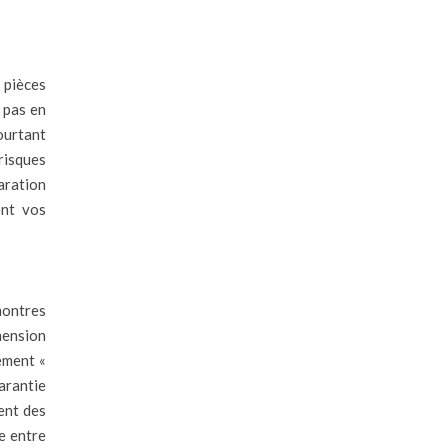
 pièces
 pas en
ourtant
risques
aration
ent vos
 montres
mension
ement «
garantie
ent des
e entre