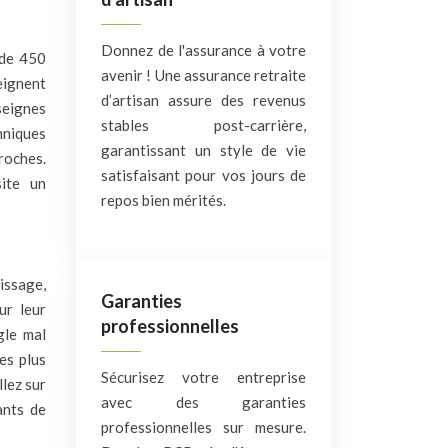
Donnez de l'assurance à votre
 de 450
avenir ! Une assurance retraite
eignent
d’artisan assure des revenus
seignes
stables post-carrière,
hniques
garantissant un style de vie
proches.
satisfaisant pour vos jours de
ite un
repos bien mérités.
tissage,
Garanties
ur leur
professionnelles
gle mal
es plus
Sécurisez votre entreprise
llez sur
avec des garanties
ants de
professionnelles sur mesure.