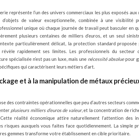
 d’objets de valeur exceptionnelle, combinée à une visibilité p
fessionnel unique où chaque journée de travail peut basculer en q
rement plusieurs centaines de milliers d’euros, et un seul sinist
texte particulièrement délicat, la protection standard proposée 
s révèle rapidement ses limites. Les professionnels du secteur 
e spécialisée n’est pas un luxe, mais une
nécessité absolue
pour g
écifiques qui caractérisent leurs métiers d’art.
tockage et à la manipulation de métaux précieu
 impose des contraintes opérationnelles que peu d’autres secteurs com
enter
plusieurs milliers d’euros de valeur
, et la concentration de ric
Cette réalité économique attire naturellement l’attention des in
es risques auxquels vous faites face quotidiennement. La simple p
rres gemmes transforme votre établissement en cible prioritaire.