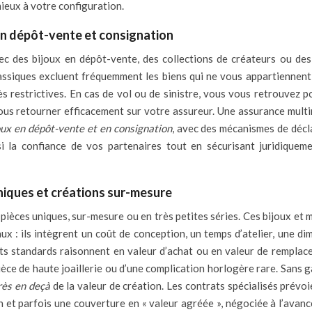
mieux à votre configuration.
 en dépôt-vente et consignation
ec des bijoux en dépôt-vente, des collections de créateurs ou des
classiques excluent fréquemment les biens qui ne vous appartiennent
ès restrictives. En cas de vol ou de sinistre, vous vous retrouvez p
us retourner efficacement sur votre assureur. Une assurance multi
oux en dépôt-vente et en consignation
, avec des mécanismes de décl
si la confiance de vos partenaires tout en sécurisant juridiquem
niques et créations sur-mesure
e pièces uniques, sur-mesure ou en très petites séries. Ces bijoux et
ux : ils intègrent un coût de conception, un temps d’atelier, une di
trats standards raisonnent en valeur d’achat ou en valeur de remplac
 pièce de haute joaillerie ou d’une complication horlogère rare. Sans 
rès en deçà
de la valeur de création. Les contrats spécialisés prévoi
n et parfois une couverture en « valeur agréée », négociée à l’avanc