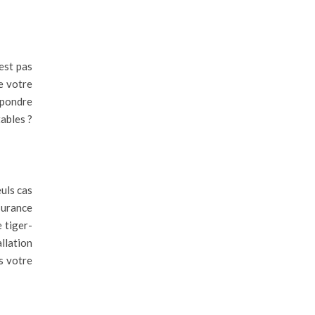
est pas
e votre
épondre
tables ?
euls cas
surance
e tiger-
llation
s votre