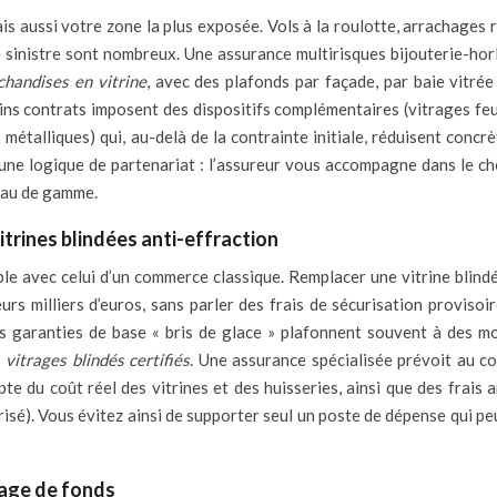
ais aussi votre zone la plus exposée. Vols à la roulotte, arrachages 
e sinistre sont nombreux. Une assurance multirisques bijouterie-hor
handises en vitrine
, avec des plafonds par façade, par baie vitrée
ains contrats imposent des dispositifs complémentaires (vitrages feu
x métalliques) qui, au-delà de la contrainte initiale, réduisent conc
s une logique de partenariat : l’assureur vous accompagne dans le ch
eau de gamme.
itrines blindées anti-effraction
ble avec celui d’un commerce classique. Remplacer une vitrine blindé
urs milliers d’euros, sans parler des frais de sécurisation provisoi
Les garanties de base « bris de glace » plafonnent souvent à des m
s
vitrages blindés certifiés
. Une assurance spécialisée prévoit au co
te du coût réel des vitrines et des huisseries, ainsi que des frais 
sé). Vous évitez ainsi de supporter seul un poste de dépense qui peu
yage de fonds