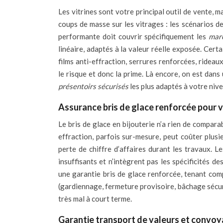
Les vitrines sont votre principal outil de vente, m
coups de masse sur les vitrages : les scénarios d
performante doit couvrir spécifiquement les
marc
linéaire, adaptés à la valeur réelle exposée. Cert
films anti-effraction, serrures renforcées, rideau
le risque et donc la prime. Là encore, on est dan
présentoirs sécurisés
les plus adaptés à votre niv
Assurance bris de glace renforcée pour v
Le bris de glace en bijouterie n’a rien de compara
effraction, parfois sur-mesure, peut coûter plusie
perte de chiffre d’affaires durant les travaux. 
insuffisants et n’intègrent pas les spécificités de
une garantie bris de glace renforcée, tenant comp
(gardiennage, fermeture provisoire, bâchage sécuri
très mal à court terme.
Garantie transport de valeurs et convo