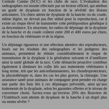
Centrale Canine (SCC) et les clubs de race. L’évaluation des
radiographies est ensuite effectuée par un lecteur officiel, qui attribue
un grade de dysplasie en fonction de la sévérité des lésions
articulaires. Un chien atteint de dysplasie de la hanche ou du coude,
même légère, ne devrait pas être utilisé pour la reproduction, car il
existe un risque élevé de transmettre cette prédisposition génétique à
sa descendance. En moyenne, les radios de dépistage de la dysplasie
de la hanche et du coude coûtent entre 200 et 400 euros par chien,
en fonction du vétérinaire et de la région.
Un dépistage rigoureux et une sélection attentive des reproducteurs,
basés sur les résultats des radiographies et les pedigrees des
animaux, permettent de réduire considérablement le risque de
transmission de la dysplasie à la génération suivante et d’améliorer
ainsi la santé globale de la race. Cette démarche proactive contribue
également à diminuer les coûts liés aux traitements vétérinaires à
long terme, tels que les anti-inflammatoires, les chondroprotecteurs,
la physiothérapie et, dans les cas les plus graves, la chirurgie. Une
assurance santé pour animaux de compagnie peut prendre en charge
une partie des frais liés à ces dépistages préventifs, ainsi qu’aux
traitements de la dysplasie, selon les garanties offertes et le niveau de
couverture choisi. Saviez-vous qu’environ 20% des Bouviers de
l’Entlebuch sont atteints de dysplasie de la hanche à un degré plus
ou moins sévère ?