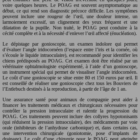
voire quelques heures. Le POAG est souvent asymptomatique au
début, ce qui rend son diagnostic précoce difficile. Les symptômes
peuvent inclure une rougeur de l’œil, une douleur intense, un
larmoiement excessif, un clignement des yeux fréquent et une
dilatation de la pupille. Non traité, le POAG peut conduire à la
cécité complète et à la nécessité d’enlever l’œil affecté (énucléation).
Le dépistage par gonioscopie, un examen indolore qui permet
d’évaluer l’angle iridocornéen (l’espace entre l’iris et la cornée, où
s’écoule le liquide intraoculaire), est recommandé pour identifier les
chiens prédisposés au POAG. Cet examen doit être réalisé par un
vétérinaire ophtalmologiste expérimenté, à l’aide d’un gonioscope,
un instrument spécial qui permet de visualiser l’angle iridocornéen.
Le coût d’une gonioscopie se situe entre 80 et 150 euros par œil. Il
est conseillé de réaliser une gonioscopie chez tous les Bouviers de
l’Entlebuch destinés à la reproduction, à partir de l’âge de 1 an.
Une assurance santé pour animaux de compagnie peut aider à
financer les traitements médicaux et chirurgicaux nécessaires pour
contrôler la pression intraoculaire et ralentir la progression du
POAG. Ces traitements peuvent inclure des collyres hypotonisants
(qui réduisent la pression intraoculaire), des médicaments par voie
orale (inhibiteurs de l’anhydrase carbonique) et, dans certains cas,
une intervention chirurgicale (goniotomie, pose d’implants de
drainage). Le coût d’une chirurgie pour le POAG peut atteindre