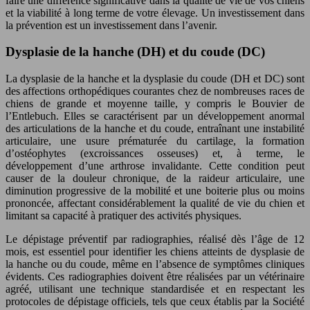
faire une différence significative dans la qualité de vie de vos chiens
et la viabilité à long terme de votre élevage. Un investissement dans
la prévention est un investissement dans l’avenir.
Dysplasie de la hanche (DH) et du coude (DC)
La dysplasie de la hanche et la dysplasie du coude (DH et DC) sont
des affections orthopédiques courantes chez de nombreuses races de
chiens de grande et moyenne taille, y compris le Bouvier de
l’Entlebuch. Elles se caractérisent par un développement anormal
des articulations de la hanche et du coude, entraînant une instabilité
articulaire, une usure prématurée du cartilage, la formation
d’ostéophytes (excroissances osseuses) et, à terme, le
développement d’une arthrose invalidante. Cette condition peut
causer de la douleur chronique, de la raideur articulaire, une
diminution progressive de la mobilité et une boiterie plus ou moins
prononcée, affectant considérablement la qualité de vie du chien et
limitant sa capacité à pratiquer des activités physiques.
Le dépistage préventif par radiographies, réalisé dès l’âge de 12
mois, est essentiel pour identifier les chiens atteints de dysplasie de
la hanche ou du coude, même en l’absence de symptômes cliniques
évidents. Ces radiographies doivent être réalisées par un vétérinaire
agréé, utilisant une technique standardisée et en respectant les
protocoles de dépistage officiels, tels que ceux établis par la Société