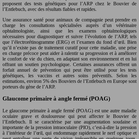
proposent des tests génétiques pour l’ARP chez le Bouvier de
l’Entlebuch, avec des résultats fiables et rapides.
Une assurance santé pour animaux de compagnie peut prendre en
charge les consultations spécialisées auprès d’un vétérinaire
ophtalmologiste, ainsi que les examens ophtalmologiques
nécessaires pour diagnostiquer et suivre l’évolution de l’ARP, tels
que l’électrorétinogramme (ERG) et l’examen du fond d’œil. Bien
qu’il n’existe pas de traitement curatif pour cette maladie, une prise
en charge précoce peut aider à ralentir sa progression et à améliorer
le confort de vie du chien, en adaptant son environnement et en lui
offrant un soutien psychologique. Certaines assurances offrent un
forfait annuel de prévention qui peut être utilisé pour les tests
génétiques, les vaccins et autres soins préventifs. Selon les
estimations, environ 5% des Bouviers de l’Entlebuch en Europe sont
porteurs du gène de l’ARP.
Glaucome primaire à angle fermé (POAG)
Le glaucome primaire à angle fermé (POAG) est une autre maladie
oculaire grave et douloureuse qui peut affecter le Bouvier de
l’Entlebuch. Il se caractérise par une augmentation soudaine et
importante de la pression intraoculaire (PIO), c’est-à-dire la pression
à l’intérieur de l’œil, qui endommage rapidement le nerf optique et
peut entraîner une perte de vision irréversible en quelques jours,