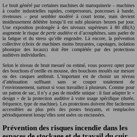
Le bruit généré par certaines machines de maroquinerie – machines
à coudre industrielles rapides, compresseurs, ponceuses à bande,
riveteuses – peut sembler modéré à court terme, mais devient
insidieusement délétère lorsqu’il est subi plusieurs heures par jour.
Une exposition prolongée à des niveaux supérieurs à 80 dB(A)
augmente le risque de
perte auditive
et d’acouphènes, sans parler de
la fatigue et du stress qu’elle engendre. Là encore, la prévention
collective (choix de machines moins bruyantes, capotages, isolation
phonique des locaux) doit être complétée par des protections
auditives individuelles.
Selon le niveau de bruit mesuré ou estimé, vous pouvez opter pour
des bouchons d’oreille en mousse, des bouchons moulés sur mesure
ou des casques antibruit. L’important est de choisir un niveau
d’atténuation suffisant sans se couper totalement de
l’environnement, surtout si vous travaillez à plusieurs. Comme pour
un patron de sac, il n’y a pas de modèle unique : il faut adapter le «
design » de la protection auditive à votre usage spécifique (durée,
fréquence, type de machine). Les protections doivent être facilement
accessibles au plus près des postes bruyants, et remplacées
périodiquement lorsqu’elles sont usées ou encrassées.
Prévention des risques incendie dans les
espaces de stockage et de travail du cuir