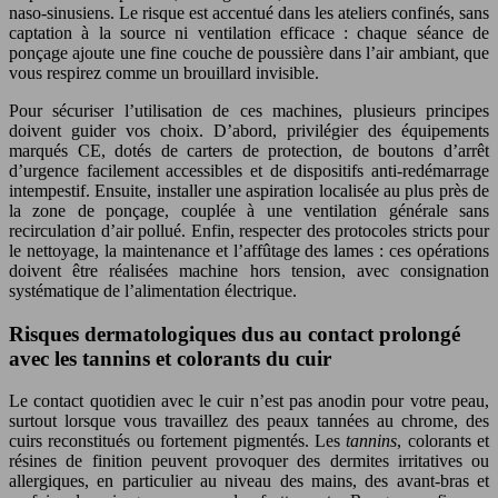
naso-sinusiens. Le risque est accentué dans les ateliers confinés, sans
captation à la source ni ventilation efficace : chaque séance de
ponçage ajoute une fine couche de poussière dans l’air ambiant, que
vous respirez comme un brouillard invisible.
Pour sécuriser l’utilisation de ces machines, plusieurs principes
doivent guider vos choix. D’abord, privilégier des équipements
marqués CE, dotés de carters de protection, de boutons d’arrêt
d’urgence facilement accessibles et de dispositifs anti-redémarrage
intempestif. Ensuite, installer une aspiration localisée au plus près de
la zone de ponçage, couplée à une ventilation générale sans
recirculation d’air pollué. Enfin, respecter des protocoles stricts pour
le nettoyage, la maintenance et l’affûtage des lames : ces opérations
doivent être réalisées machine hors tension, avec consignation
systématique de l’alimentation électrique.
Risques dermatologiques dus au contact prolongé
avec les tannins et colorants du cuir
Le contact quotidien avec le cuir n’est pas anodin pour votre peau,
surtout lorsque vous travaillez des peaux tannées au chrome, des
cuirs reconstitués ou fortement pigmentés. Les
tannins
, colorants et
résines de finition peuvent provoquer des dermites irritatives ou
allergiques, en particulier au niveau des mains, des avant-bras et