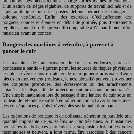
préparation des pièces réduit la charge sur les mêmes articulations.
L’utilisation de sièges réglables, de supports de travail inclinés et de
tapis antifatigue pour les postes debout permet de soulager la
colonne vertébrale. Enfin, des exercices d’échauffement des
poignets, coudes et épaules en début de journée, puis d’étirements
réguliers, jouent un rôle préventif comparable à l’échauffement d’un
musicien avant un concert.
Dangers des machines à refendre, à parer et à
poncer le cuir
Les machines de transformation du cuir – refendeuses, pareuses,
ponceuses à bande – figurent parmi les sources de risques physiques
les plus sévères dans un atelier de maroquinerie artisanale. Leurs
pièces en mouvement (rouleaux, lames, abrasifs) peuvent provoquer
des coupures profondes, des écrasements ou des arrachements
cutanés si les dispositifs de protection sont inexistants ou neutralisés.
Une simple inattention lors du passage d’une lanière de cuir sous un
rouleau de refendeuse suffit à entraîner un contact avec la lame, avec
des conséquences parfois irréversibles sur la main dominante.
Les opérations de ponçage et de polissage génèrent en parallèle une
quantité importante de
poussières de cuir
très fines. À l’instar des
poussières de bois, ces particules en suspension irritent les voies
respiratoires et peuvent, à long terme, être associées à des cancers