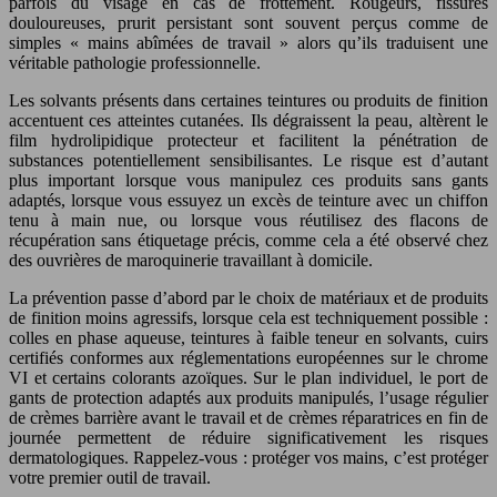
parfois du visage en cas de frottement. Rougeurs, fissures
douloureuses, prurit persistant sont souvent perçus comme de
simples « mains abîmées de travail » alors qu’ils traduisent une
véritable pathologie professionnelle.
Les solvants présents dans certaines teintures ou produits de finition
accentuent ces atteintes cutanées. Ils dégraissent la peau, altèrent le
film hydrolipidique protecteur et facilitent la pénétration de
substances potentiellement sensibilisantes. Le risque est d’autant
plus important lorsque vous manipulez ces produits sans gants
adaptés, lorsque vous essuyez un excès de teinture avec un chiffon
tenu à main nue, ou lorsque vous réutilisez des flacons de
récupération sans étiquetage précis, comme cela a été observé chez
des ouvrières de maroquinerie travaillant à domicile.
La prévention passe d’abord par le choix de matériaux et de produits
de finition moins agressifs, lorsque cela est techniquement possible :
colles en phase aqueuse, teintures à faible teneur en solvants, cuirs
certifiés conformes aux réglementations européennes sur le chrome
VI et certains colorants azoïques. Sur le plan individuel, le port de
gants de protection adaptés aux produits manipulés, l’usage régulier
de crèmes barrière avant le travail et de crèmes réparatrices en fin de
journée permettent de réduire significativement les risques
dermatologiques. Rappelez-vous : protéger vos mains, c’est protéger
votre premier outil de travail.