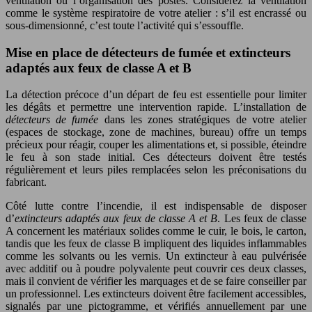
ventilation ou l’organisation des postes. Considérez la ventilation
comme le système respiratoire de votre atelier : s’il est encrassé ou
sous-dimensionné, c’est toute l’activité qui s’essouffle.
Mise en place de détecteurs de fumée et extincteurs
adaptés aux feux de classe A et B
La détection précoce d’un départ de feu est essentielle pour limiter
les dégâts et permettre une intervention rapide. L’installation de
détecteurs de fumée
dans les zones stratégiques de votre atelier
(espaces de stockage, zone de machines, bureau) offre un temps
précieux pour réagir, couper les alimentations et, si possible, éteindre
le feu à son stade initial. Ces détecteurs doivent être testés
régulièrement et leurs piles remplacées selon les préconisations du
fabricant.
Côté lutte contre l’incendie, il est indispensable de disposer
d’
extincteurs adaptés aux feux de classe A et B
. Les feux de classe
A concernent les matériaux solides comme le cuir, le bois, le carton,
tandis que les feux de classe B impliquent des liquides inflammables
comme les solvants ou les vernis. Un extincteur à eau pulvérisée
avec additif ou à poudre polyvalente peut couvrir ces deux classes,
mais il convient de vérifier les marquages et de se faire conseiller par
un professionnel. Les extincteurs doivent être facilement accessibles,
signalés par une pictogramme, et vérifiés annuellement par une