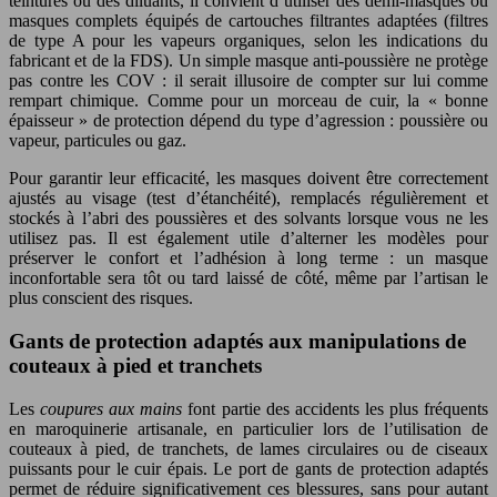
teintures ou des diluants, il convient d’utiliser des demi-masques ou
masques complets équipés de cartouches filtrantes adaptées (filtres
de type A pour les vapeurs organiques, selon les indications du
fabricant et de la FDS). Un simple masque anti-poussière ne protège
pas contre les COV : il serait illusoire de compter sur lui comme
rempart chimique. Comme pour un morceau de cuir, la « bonne
épaisseur » de protection dépend du type d’agression : poussière ou
vapeur, particules ou gaz.
Pour garantir leur efficacité, les masques doivent être correctement
ajustés au visage (test d’étanchéité), remplacés régulièrement et
stockés à l’abri des poussières et des solvants lorsque vous ne les
utilisez pas. Il est également utile d’alterner les modèles pour
préserver le confort et l’adhésion à long terme : un masque
inconfortable sera tôt ou tard laissé de côté, même par l’artisan le
plus conscient des risques.
Gants de protection adaptés aux manipulations de
couteaux à pied et tranchets
Les
coupures aux mains
font partie des accidents les plus fréquents
en maroquinerie artisanale, en particulier lors de l’utilisation de
couteaux à pied, de tranchets, de lames circulaires ou de ciseaux
puissants pour le cuir épais. Le port de gants de protection adaptés
permet de réduire significativement ces blessures, sans pour autant