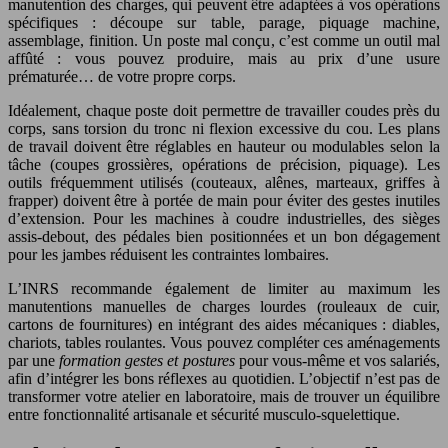
manutention des charges, qui peuvent être adaptées à vos opérations
spécifiques : découpe sur table, parage, piquage machine,
assemblage, finition. Un poste mal conçu, c’est comme un outil mal
affûté : vous pouvez produire, mais au prix d’une usure
prématurée… de votre propre corps.
Idéalement, chaque poste doit permettre de travailler coudes près du
corps, sans torsion du tronc ni flexion excessive du cou. Les plans
de travail doivent être réglables en hauteur ou modulables selon la
tâche (coupes grossières, opérations de précision, piquage). Les
outils fréquemment utilisés (couteaux, alênes, marteaux, griffes à
frapper) doivent être à portée de main pour éviter des gestes inutiles
d’extension. Pour les machines à coudre industrielles, des sièges
assis-debout, des pédales bien positionnées et un bon dégagement
pour les jambes réduisent les contraintes lombaires.
L’INRS recommande également de limiter au maximum les
manutentions manuelles de charges lourdes (rouleaux de cuir,
cartons de fournitures) en intégrant des aides mécaniques : diables,
chariots, tables roulantes. Vous pouvez compléter ces aménagements
par une
formation gestes et postures
pour vous-même et vos salariés,
afin d’intégrer les bons réflexes au quotidien. L’objectif n’est pas de
transformer votre atelier en laboratoire, mais de trouver un équilibre
entre fonctionnalité artisanale et sécurité musculo-squelettique.