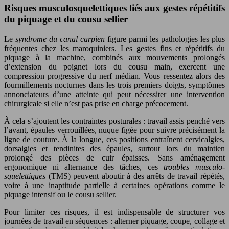
Risques musculosquelettiques liés aux gestes répétitifs
du piquage et du cousu sellier
Le
syndrome du canal carpien
figure parmi les pathologies les plus
fréquentes chez les maroquiniers. Les gestes fins et répétitifs du
piquage à la machine, combinés aux mouvements prolongés
d’extension du poignet lors du cousu main, exercent une
compression progressive du nerf médian. Vous ressentez alors des
fourmillements nocturnes dans les trois premiers doigts, symptômes
annonciateurs d’une atteinte qui peut nécessiter une intervention
chirurgicale si elle n’est pas prise en charge précocement.
À cela s’ajoutent les contraintes posturales : travail assis penché vers
l’avant, épaules verrouillées, nuque figée pour suivre précisément la
ligne de couture. À la longue, ces positions entraînent cervicalgies,
dorsalgies et tendinites des épaules, surtout lors du maintien
prolongé des pièces de cuir épaisses. Sans aménagement
ergonomique ni alternance des tâches, ces
troubles musculo-
squelettiques
(TMS) peuvent aboutir à des arrêts de travail répétés,
voire à une inaptitude partielle à certaines opérations comme le
piquage intensif ou le cousu sellier.
Pour limiter ces risques, il est indispensable de structurer vos
journées de travail en séquences : alterner piquage, coupe, collage et