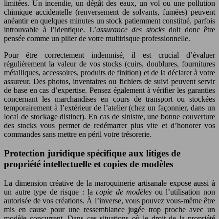
limitées. Un incendie, un dégât des eaux, un vol ou une pollution
chimique accidentelle (renversement de solvants, fumées) peuvent
anéantir en quelques minutes un stock patiemment constitué, parfois
introuvable à l’identique. L’
assurance des stocks
doit donc être
pensée comme un pilier de votre multirisque professionnelle.
Pour être correctement indemnisé, il est crucial d’évaluer
régulièrement la valeur de vos stocks (cuirs, doublures, fournitures
métalliques, accessoires, produits de finition) et de la déclarer à votre
assureur. Des photos, inventaires ou fichiers de suivi peuvent servir
de base en cas d’expertise. Pensez également à vérifier les garanties
concernant les marchandises en cours de transport ou stockées
temporairement à l’extérieur de l’atelier (chez un façonnier, dans un
local de stockage distinct). En cas de sinistre, une bonne couverture
des stocks vous permet de redémarrer plus vite et d’honorer vos
commandes sans mettre en péril votre trésorerie.
Protection juridique spécifique aux litiges de
propriété intellectuelle et copies de modèles
La dimension créative de la maroquinerie artisanale expose aussi à
un autre type de risque : la
copie de modèles
ou l’utilisation non
autorisée de vos créations. À l’inverse, vous pouvez vous-même être
mis en cause pour une ressemblance jugée trop proche avec un
modèle concurrent. Dans ces situations où le droit de la propriété