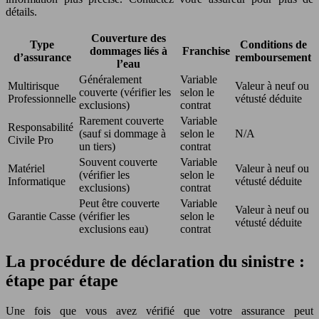
détails.
Couverture des
Type
Conditions de
dommages liés à
Franchise
d’assurance
remboursement
l’eau
Généralement
Variable
Multirisque
Valeur à neuf ou
couverte (vérifier les
selon le
Professionnelle
vétusté déduite
exclusions)
contrat
Rarement couverte
Variable
Responsabilité
(sauf si dommage à
selon le
N/A
Civile Pro
un tiers)
contrat
Souvent couverte
Variable
Matériel
Valeur à neuf ou
(vérifier les
selon le
Informatique
vétusté déduite
exclusions)
contrat
Peut être couverte
Variable
Valeur à neuf ou
Garantie Casse
(vérifier les
selon le
vétusté déduite
exclusions eau)
contrat
La procédure de déclaration du sinistre :
étape par étape
Une fois que vous avez vérifié que votre assurance peut