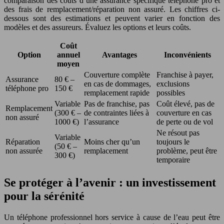
comparaison des coûts d’une assurance spécifique téléphone pro et
des frais de remplacement/réparation non assuré. Les chiffres ci-
dessous sont des estimations et peuvent varier en fonction des
modèles et des assureurs. Évaluez les options et leurs coûts.
Coût
Option
annuel
Avantages
Inconvénients
moyen
Couverture complète
Franchise à payer,
Assurance
80 € –
en cas de dommages,
exclusions
téléphone pro
150 €
remplacement rapide
possibles
Variable
Pas de franchise, pas
Coût élevé, pas de
Remplacement
(300 € –
de contraintes liées à
couverture en cas
non assuré
1000 €)
l’assurance
de perte ou de vol
Ne résout pas
Variable
Réparation
Moins cher qu’un
toujours le
(50 € –
non assurée
remplacement
problème, peut être
300 €)
temporaire
Se protéger à l’avenir : un investissement
pour la sérénité
Un téléphone professionnel hors service à cause de l’eau peut être